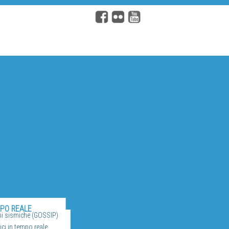
MPO REALE
ni sismiche (GOSSIP)
ci in tempo reale