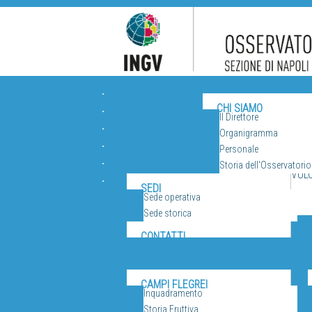
ORGANIZZAZIONE
CHI SIAMO
Il Direttore
Organigramma
Personale
Storia dell'Osservatorio
VUL
SEDI
Sede operativa
Sede storica
CONTATTI
CAMPI FLEGREI
Inquadramento
Storia Eruttiva