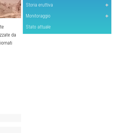
Storia eruttiva
Monitoraggio
nte
Stato attuale
izzate da
iornati