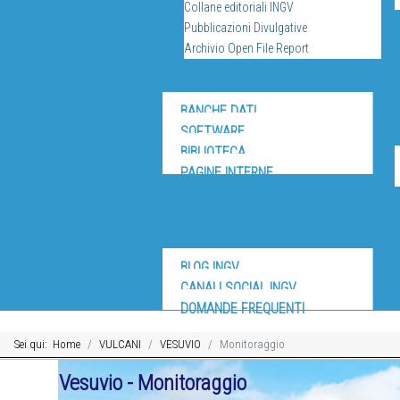
Collane editoriali INGV
Pubblicazioni Divulgative
Archivio Open File Report
DIV
BANCHE DATI
SOFTWARE
BIBLIOTECA
PAGINE INTERNE
MUS
BLOG INGV
CANALI SOCIAL INGV
DOMANDE FREQUENTI
Sei qui:
Home
VULCANI
VESUVIO
Monitoraggio
Vesuvio - Monitoraggio