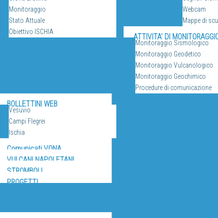
Monitoraggio
Webcam
Stato Attuale
Mappe di sc
Obiettivo ISCHIA
ATTIVITA' DI MONITORAGGI
Monitoraggio Sismologico
Monitoraggio Geodetico
Monitoraggio Vulcanologico
Monitoraggio Geochimico
Procedure di comunicazione
RICERCA
BOLLETTINI WEB
Vesuvio
Campi Flegrei
Ischia
Comunicati VONA
VULCANI NAPOLETANI
STROMBOLI
PROGETTI
IZI E RISORSE