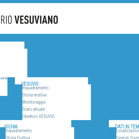
CANI
VESUVIO
Inquadramento
Storia eruttiva
Monitoraggio
Stato attuale
Obiettivo VESUVIO
SORVEGLIANZA
ISCHIA
DATI IN TE
Inquadramento
Localizzazio
Storia Eruttiva
Segnali Sismi