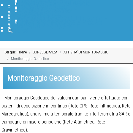
Earth-prints
Collane editoriali INGV
Pubblicazioni Divulgative
Archivio Open File Report
SERVIZI E RISORSE
INFRASTRUTTURE
Sala di monitoraggio
Laboratori
Centro di calcolo
Accesso Riservato
BANCHE DATI
SOFTWARE
BIBLIOTECA
PAGINE INTERNE
DIVULGAZIONE
IN PRIMO PIANO
FORMAZIONE E COMUNICAZIONE
TGWeb Geoscienze
INGV Educational
INGV Scuole Attività e Progetti
BLOG INGV
CANALI SOCIAL INGV
DOMANDE FREQUENTI
MUSEO
Cerca
Sei qui:
Home
SORVEGLIANZA
ATTIVITA' DI MONITORAGGIO
Monitoraggio Geodetico
Monitoraggio Geodetico
Il Monitoraggio Geodetico dei vulcani campani viene effettuato con
sistemi di acquisizione in continuo (Rete GPS, Rete Tiltmetrica, Rete
Mareografica), analisi multi-temporale tramite Interferometria SAR e
campagne di misure periodiche (Rete Altimetrica, Rete
Gravimetrica).