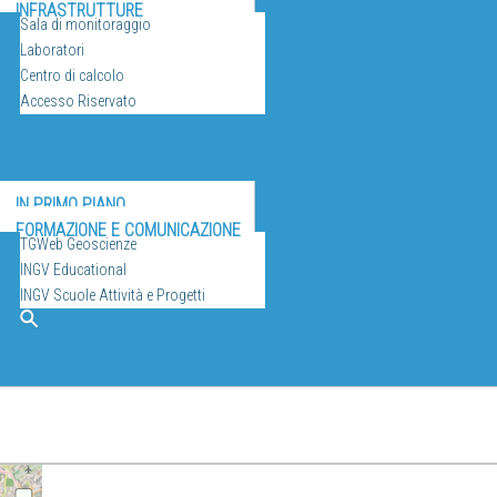
INFRASTRUTTURE
Sala di monitoraggio
Laboratori
Centro di calcolo
Accesso Riservato
ULGAZIONE
IN PRIMO PIANO
FORMAZIONE E COMUNICAZIONE
TGWeb Geoscienze
INGV Educational
INGV Scuole Attività e Progetti
EO
Cerca