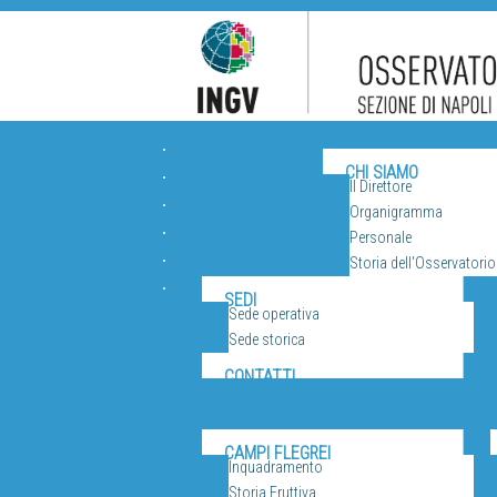
ORGANIZZAZIONE
CHI SIAMO
Il Direttore
Organigramma
Personale
Storia dell'Osservatorio
VUL
SEDI
Sede operativa
Sede storica
CONTATTI
CAMPI FLEGREI
Inquadramento
Storia Eruttiva