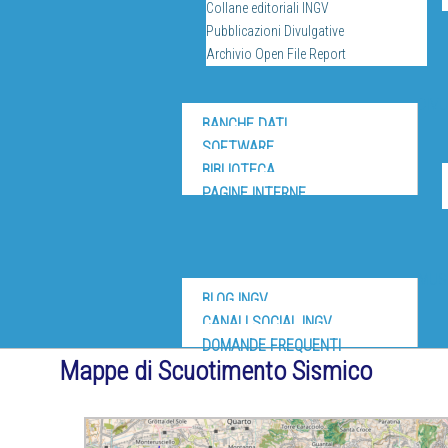
Collane editoriali INGV
Pubblicazioni Divulgative
Archivio Open File Report
DIV
BANCHE DATI
SOFTWARE
BIBLIOTECA
PAGINE INTERNE
MUS
BLOG INGV
CANALI SOCIAL INGV
DOMANDE FREQUENTI
Mappe di Scuotimento Sismico