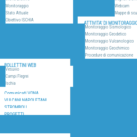
Monitoraggio
Webcam
Stato Attuale
Mappe di sc
Obiettivo ISCHIA
ATTIVITA' DI MONITORAGGI
Monitoraggio Sismologico
Monitoraggio Geodetico
Monitoraggio Vulcanologico
Monitoraggio Geochimico
Procedure di comunicazione
RICERCA
BOLLETTINI WEB
Vesuvio
Campi Flegrei
Ischia
Comunicati VONA
VULCANI NAPOLETANI
STROMBOLI
PROGETTI
IZI E RISORSE