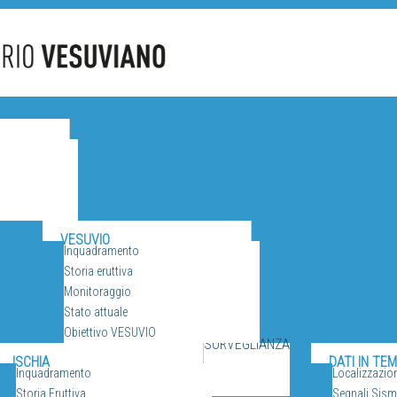
CANI
VESUVIO
Inquadramento
Storia eruttiva
Monitoraggio
Stato attuale
Obiettivo VESUVIO
SORVEGLIANZA
ISCHIA
DATI IN TE
Inquadramento
Localizzazio
Storia Eruttiva
Segnali Sismi