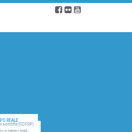
MPO REALE
ni sismiche (GOSSIP)
ci in tempo reale