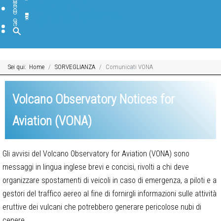
BANCHE DATI
SOFTWARE
BIBLIOTECA
PAGINE INTERNE
DIVULGAZIONE
IN PRIMO PIANO
FORMAZIONE E COMUNICAZIONE
TGWeb Geoscienze
INGV Educational
INGV Scuole Attività e Progetti
BLOG INGV
CANALI SOCIAL INGV
DOMANDE FREQUENTI
MUSEO
Cerca
Sei qui:
Home
SORVEGLIANZA
Comunicati VONA
Volcano Observatory Notices for
Aviation (VONA)
Gli avvisi del Volcano Observatory for Aviation (VONA) sono
messaggi in lingua inglese brevi e concisi, rivolti a chi deve
organizzare spostamenti di veicoli in caso di emergenza, a piloti e a
gestori del traffico aereo al fine di fornirgli informazioni sulle attività
eruttive dei vulcani che potrebbero generare pericolose nubi di
cenere.