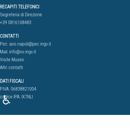
RECAPITI TELEFONICI
Segreteria di Direzione
+39 0816108483
CONTATTI
Pec:
aoo.napoli@pec.ingv.it
Mail:
info@ov.ingv.it
Visite Museo
Altri contatti
DATI FISCALI
P.IVA: 06838821004
♿
codice IPA: IX7NLI