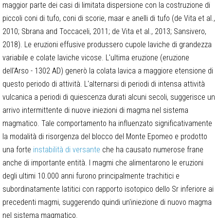
maggior parte dei casi di limitata dispersione con la costruzione di
piccoli coni di tufo, coni di scorie, maar e anelli di tufo (de Vita et al.,
2010; Sbrana and Toccaceli, 2011; de Vita et al., 2013; Sansivero,
2018). Le eruzioni effusive produssero cupole laviche di grandezza
variabile e colate laviche vicose. L'ultima eruzione (eruzione
dell'Arso - 1302 AD) generò la colata lavica a maggiore etensione di
questo periodo di attività. L'alternarsi di periodi di intensa attività
vulcanica a periodi di quiescenza durati alcuni secoli, suggerisce un
arrivo intermittente di nuove iniezioni di magma nel sistema
magmatico. Tale comportamento ha influenzato significativamente
la modalità di risorgenza del blocco del Monte Epomeo e prodotto
una forte
instabilità di versante
che ha causato numerose frane
anche di importante entità. I magmi che alimentarono le eruzioni
degli ultimi 10.000 anni furono principalmente trachitici e
subordinatamente latitici con rapporto isotopico dello Sr inferiore ai
precedenti magmi, suggerendo quindi un'iniezione di nuovo magma
nel sistema magmatico.