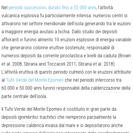
Nel
periodo successivo, durato fino a 55.000 anni
, l'attività
vulcanica esplosiva fu particolarmente intensa: numerosi centri si
attivarono nel settore meridionale dell'isola generando tra le euzioni
a maggiore energia avutasi a Ischia. Dallo studio dei depositi
affioranti vi furono almento 10 eruzioni esplosive di energia variabile
che generarono colonne eruttive sostenute, responsabili di
numerosi depositi da
corrente piroclastica
e livelli da caduta (Brown
et al. 2008; Sbrana and Toccaceli 2011; Sbrana et al. 2018).
L'attività eruttiva di questo periodo culminò con le eruzioni attribuite
al
Tufo Verde del Monte Epomeo
che nel periodo intercorso tra
60.000 e 50.000 anni furono responsabili della
calderizzazione
della
parte centrale dell'isola.
Il Tufo Verde del Monte Epomeo è costituito in gran parte da
depositi ignimbritici
trachitici che riempirono parzialmente la
depressione calderica invasa dal mare e si depositarono anche