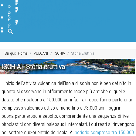
Earth-prints
Collane editoriali INGV
Pubblicazioni Divulgative
Archivio Open File Report
SERVIZI E RISORSE
INFRASTRUTTURE
Sala di monitoraggio
Laboratori
Centro di calcolo
Accesso Riservato
BANCHE DATI
SOFTWARE
BIBLIOTECA
PAGINE INTERNE
DIVULGAZIONE
IN PRIMO PIANO
FORMAZIONE E COMUNICAZIONE
TGWeb Geoscienze
INGV Educational
INGV Scuole Attività e Progetti
BLOG INGV
CANALI SOCIAL INGV
DOMANDE FREQUENTI
MUSEO
Cerca
Sei qui:
Home
VULCANI
ISCHIA
Storia Eruttiva
ISCHIA - Storia eruttiva
L'inizio dell'attività vulcanica dell'isola d'Ischia non è ben definito in
quanto si osservano in affioramento rocce più antiche di quelle
datate che risalgono a 150.000 anni fa. Tali rocce fanno parte di un
complesso vulcanico attivo almeno fino a 73.000 anni, oggi in
buona parte eroso e sepolto, comprendente una sequenza di livelli
piroclastici con diversi paleosuoli intercalati, i cui resti si rinvengono
nel settore sud-orientale dell’isola. Al
periodo compreso tra 150.000