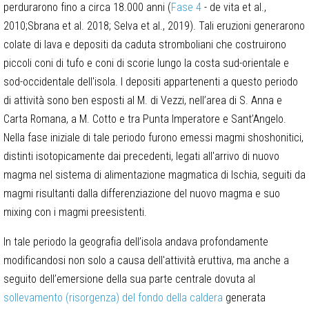
perdurarono fino a circa 18.000 anni (
Fase 4
- de vita et al.,
2010;Sbrana et al. 2018; Selva et al., 2019). Tali eruzioni generarono
colate di lava e depositi da caduta stromboliani che costruirono
piccoli coni di tufo e coni di scorie lungo la costa sud-orientale e
sod-occidentale dell'isola. I depositi appartenenti a questo periodo
di attività sono ben esposti al M. di Vezzi, nell’area di S. Anna e
Carta Romana, a M. Cotto e tra Punta Imperatore e Sant’Angelo.
Nella fase iniziale di tale periodo furono emessi magmi shoshonitici,
distinti isotopicamente dai precedenti, legati all'arrivo di nuovo
magma nel sistema di alimentazione magmatica di Ischia, seguiti da
magmi risultanti dalla differenziazione del nuovo magma e suo
mixing con i magmi preesistenti.
In tale periodo la geografia dell’isola andava profondamente
modificandosi non solo a causa dell'attività eruttiva, ma anche a
seguito dell’emersione della sua parte centrale dovuta al
sollevamento (risorgenza) del fondo della caldera
generata