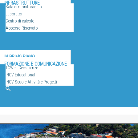
INFRASTRUTTURE
Sala di monitoraggio
Laboratori
Centro di calcolo
Accesso Riservato
ULGAZIONE
IN PRIMO PIANO
FORMAZIONE E COMUNICAZIONE
TGWeb Geoscienze
INGV Educational
INGV Scuole Attività e Progetti
EO
Cerca