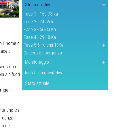
Storia eruttiva
Fase 1 - 150-73 ka
Fase 2 - 74-55 ka
Fase 3 - 56-33 Ka
Fase 4 - 29-18 Ka
n il nome di
Fase 5-6 - ultimi 10Ka
aceli,
Caldera e risorgenza
Monitoraggio
sentano i
Instabilità gravitativa
a aldifuori
Stato attuale
rigeni,
nta uno tra
sorgenza
to del