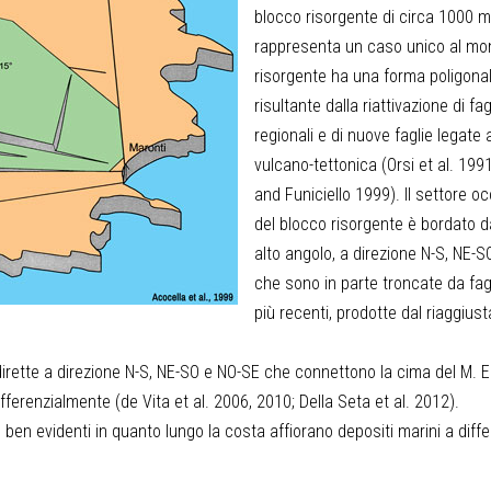
blocco risorgente di circa 1000 m
rappresenta un caso unico al mo
risorgente ha una forma poligona
risultante dalla riattivazione di fag
regionali e di nuove faglie legate a
vulcano-tettonica (Orsi et al. 199
and Funiciello 1999). Il settore o
del blocco risorgente è bordato d
alto angolo, a direzione N-S, NE-
che sono in parte troncate da fagl
più recenti, prodotte dal riaggiu
 dirette a direzione N-S, NE-SO e NO-SE che connettono la cima del M.
fferenzialmente (de Vita et al. 2006, 2010; Della Seta et al. 2012).
 ben evidenti in quanto lungo la costa affiorano depositi marini a diff