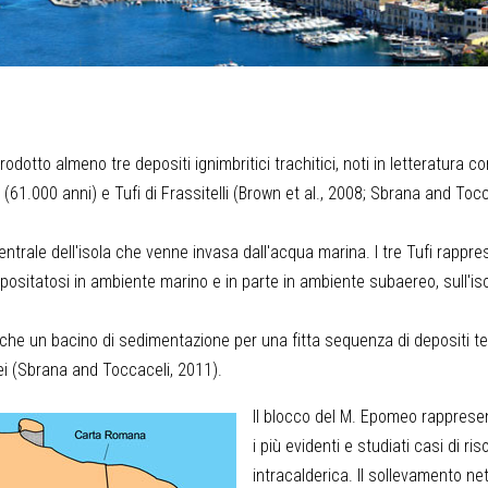
dotto almeno tre depositi ignimbritici trachitici, noti in letteratura co
61.000 anni) e Tufi di Frassitelli (Brown et al., 2008; Sbrana and Tocc
ntrale dell'isola che venne invasa dall'acqua marina. I tre Tufi rappre
positatosi in ambiente marino e in parte in ambiente subaereo, sull'isol
he un bacino di sedimentazione per una fitta sequenza di depositi ter
ei (Sbrana and Toccaceli, 2011).
Il blocco del M. Epomeo rapprese
i più evidenti e studiati casi di ri
intracalderica. Il sollevamento net