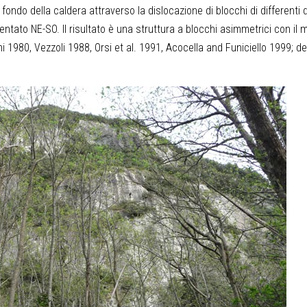
fondo della caldera attraverso la dislocazione di blocchi di differenti
entato NE-SO. Il risultato è una struttura a blocchi asimmetrici con il
1980, Vezzoli 1988, Orsi et al. 1991, Acocella and Funiciello 1999; de 