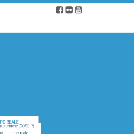
MPO REALE
ni sismiche (GOSSIP)
ci in tempo reale