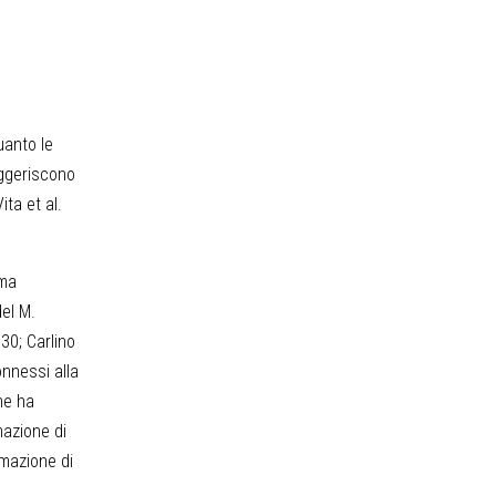
uanto le
uggeriscono
ta et al.
ema
del M.
30; Carlino
onnessi alla
he ha
mazione di
rmazione di