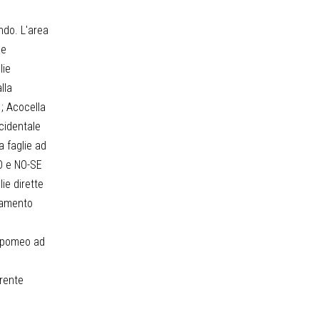
ndo. L'area
le
lie
lla
1; Acocella
ccidentale
a faglie ad
SO e NO-SE
ie dirette
stamento
 Epomeo ad
erente