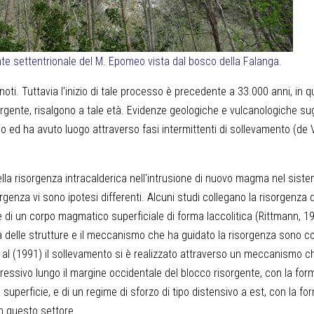
nte settentrionale del M. Epomeo vista dal bosco della Falanga.
oti. Tuttavia l'inizio di tale processo è precedente a 33.000 anni, in q
rgente, risalgono a tale età. Evidenze geologiche e vulcanologiche s
 ed ha avuto luogo attraverso fasi intermittenti di sollevamento (de Vi
lla risorgenza intracalderica nell'intrusione di nuovo magma nel sist
enza vi sono ipotesi differenti. Alcuni studi collegano la risorgenza 
ne di un corpo magmatico superficiale di forma laccolitica (Rittmann, 19
ria delle strutture e il meccanismo che ha guidato la risorgenza sono c
 et al (1991) il sollevamento si è realizzato attraverso un meccanismo c
pressivo lungo il margine occidentale del blocco risorgente, con la for
la superficie, e di un regime di sforzo di tipo distensivo a est, con la fo
in questo settore.