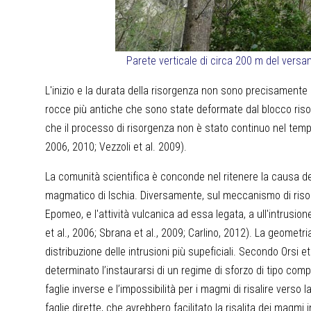
Parete verticale di circa 200 m del versa
L'inizio e la durata della risorgenza non sono precisamente n
rocce più antiche che sono state deformate dal blocco riso
che il processo di risorgenza non è stato continuo nel tempo
2006, 2010; Vezzoli et al. 2009).
La comunità scientifica è conconde nel ritenere la causa de
magmatico di Ischia. Diversamente, sul meccanismo di risorg
Epomeo, e l'attività vulcanica ad essa legata, a ull'intrusio
et al., 2006; Sbrana et al., 2009; Carlino, 2012). La geomet
distribuzione delle intrusioni più supeficiali. Secondo Orsi
determinato l’instaurarsi di un regime di sforzo di tipo com
faglie inverse e l’impossibilità per i magmi di risalire verso 
faglie dirette, che avrebbero facilitato la risalita dei magmi 