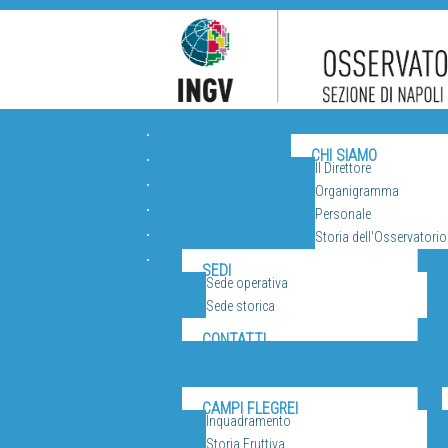
ORGANIZZAZIONE
CHI SIAMO
Il Direttore
Organigramma
Personale
Storia dell'Osservatorio
VUL
SEDI
Sede operativa
Sede storica
CONTATTI
CAMPI FLEGREI
Inquadramento
Storia Eruttiva