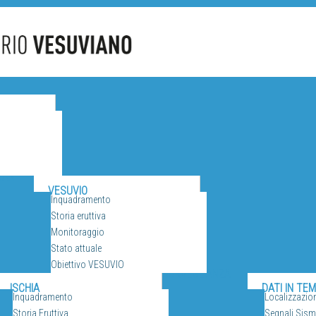
CANI
VESUVIO
Inquadramento
Storia eruttiva
Monitoraggio
Stato attuale
Obiettivo VESUVIO
SORVEGLIANZA
ISCHIA
DATI IN TE
Inquadramento
Localizzazio
Storia Eruttiva
Segnali Sismi