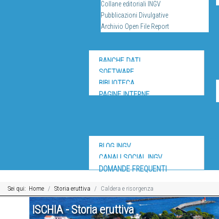
Collane editoriali INGV
Pubblicazioni Divulgative
Archivio Open File Report
DIV
BANCHE DATI
SOFTWARE
BIBLIOTECA
PAGINE INTERNE
MUS
BLOG INGV
CANALI SOCIAL INGV
DOMANDE FREQUENTI
Sei qui:
Home
Storia eruttiva
Caldera e risorgenza
ISCHIA - Storia eruttiva