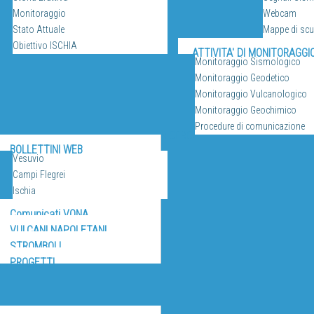
Monitoraggio
Webcam
Stato Attuale
Mappe di sc
Obiettivo ISCHIA
ATTIVITA' DI MONITORAGGI
Monitoraggio Sismologico
Monitoraggio Geodetico
Monitoraggio Vulcanologico
Monitoraggio Geochimico
Procedure di comunicazione
RICERCA
BOLLETTINI WEB
Vesuvio
Campi Flegrei
Ischia
Comunicati VONA
VULCANI NAPOLETANI
STROMBOLI
PROGETTI
IZI E RISORSE