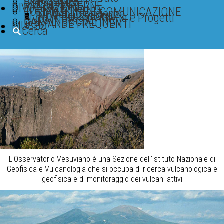
BANCHE DATI
SOFTWARE
BIBLIOTECA
PAGINE INTERNE
DIVULGAZIONE
IN PRIMO PIANO
FORMAZIONE E COMUNICAZIONE
TGWeb Geoscienze
INGV Educational
INGV Scuole Attività e Progetti
BLOG INGV
CANALI SOCIAL INGV
DOMANDE FREQUENTI
MUSEO
Cerca
L'Osservatorio Vesuviano è una Sezione dell'Istituto Nazionale di
Geofisica e Vulcanologia che si occupa di ricerca vulcanologica e
geofisica e di monitoraggio dei vulcani attivi