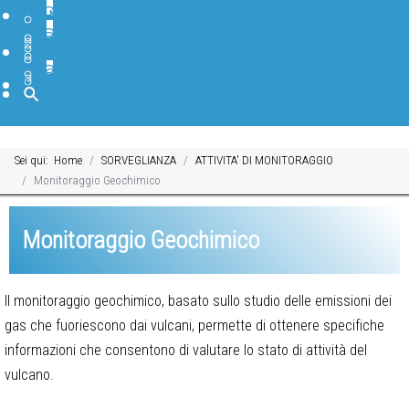
Earth-prints
Collane editoriali INGV
Pubblicazioni Divulgative
Archivio Open File Report
SERVIZI E RISORSE
INFRASTRUTTURE
Sala di monitoraggio
Laboratori
Centro di calcolo
Accesso Riservato
BANCHE DATI
SOFTWARE
BIBLIOTECA
PAGINE INTERNE
DIVULGAZIONE
IN PRIMO PIANO
FORMAZIONE E COMUNICAZIONE
TGWeb Geoscienze
INGV Educational
INGV Scuole Attività e Progetti
BLOG INGV
CANALI SOCIAL INGV
DOMANDE FREQUENTI
MUSEO
Cerca
Sei qui:
Home
SORVEGLIANZA
ATTIVITA' DI MONITORAGGIO
Monitoraggio Geochimico
Monitoraggio Geochimico
Il monitoraggio geochimico, basato sullo studio delle emissioni dei
gas che fuoriescono dai vulcani, permette di ottenere specifiche
informazioni che consentono di valutare lo stato di attività del
vulcano.