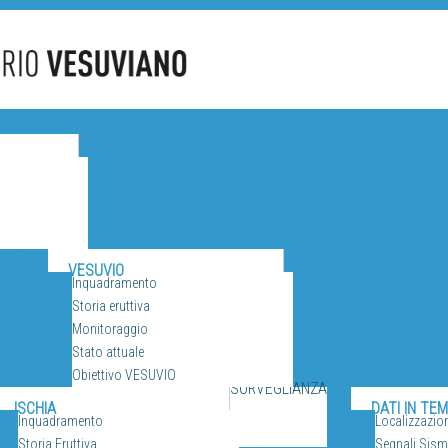
CANI
VESUVIO
Inquadramento
Storia eruttiva
Monitoraggio
Stato attuale
Obiettivo VESUVIO
SORVEGLIANZA
ISCHIA
DATI IN TE
Inquadramento
Localizzazio
Storia Eruttiva
Segnali Sismi