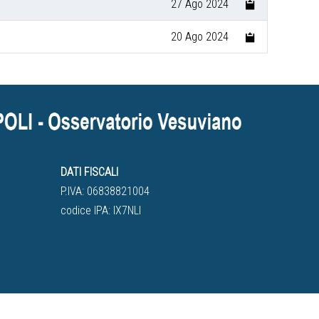
27 Ago 2024
20 Ago 2024
DATI FISCALI
P.IVA: 06838821004
codice IPA: IX7NLI