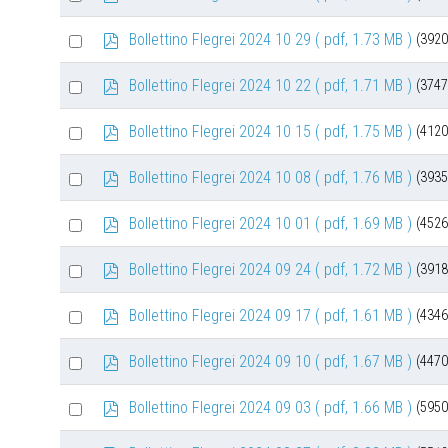
d
an
f
Select
p
Bollettino Flegrei 2024 10 29
( pdf, 1.73 MB )
(3920
item
d
an
f
Select
p
Bollettino Flegrei 2024 10 22
( pdf, 1.71 MB )
(3747
item
d
an
f
Select
p
Bollettino Flegrei 2024 10 15
( pdf, 1.75 MB )
(4120
item
d
an
f
Select
p
Bollettino Flegrei 2024 10 08
( pdf, 1.76 MB )
(3935
item
d
an
f
Select
p
Bollettino Flegrei 2024 10 01
( pdf, 1.69 MB )
(4526
item
d
an
f
Select
p
Bollettino Flegrei 2024 09 24
( pdf, 1.72 MB )
(3918
item
d
an
f
Select
p
Bollettino Flegrei 2024 09 17
( pdf, 1.61 MB )
(4346
item
d
an
f
Select
p
Bollettino Flegrei 2024 09 10
( pdf, 1.67 MB )
(4470
item
d
an
f
Select
p
Bollettino Flegrei 2024 09 03
( pdf, 1.66 MB )
(5950
item
d
an
f