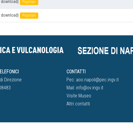
 download)
Popolari
 download)
Popolari
ELEFONICI
CONTATTI
di Direzione
Pec:
aoo.napoli@pec.ingv.it
08483
Mail:
info@ov.ingv.it
Visite Museo
Altri contatti