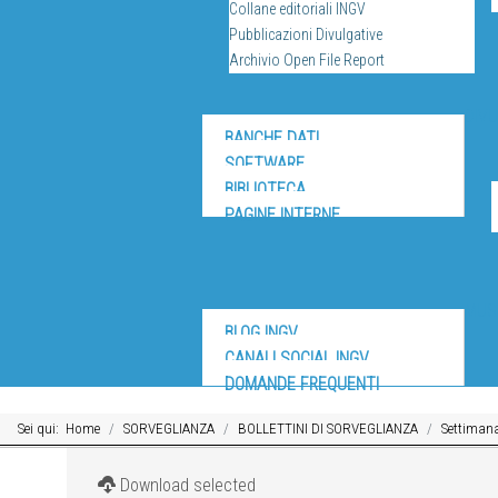
Collane editoriali INGV
Pubblicazioni Divulgative
Archivio Open File Report
DIV
BANCHE DATI
SOFTWARE
BIBLIOTECA
PAGINE INTERNE
MUS
BLOG INGV
CANALI SOCIAL INGV
DOMANDE FREQUENTI
Sei qui:
Home
SORVEGLIANZA
BOLLETTINI DI SORVEGLIANZA
Settimana
Download selected