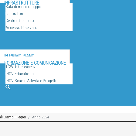
INFRASTRUTTURE
Sala di monitoraggio
Laboratori
Centro di calcolo
Accesso Riservato
ULGAZIONE
IN PRIMO PIANO
FORMAZIONE E COMUNICAZIONE
TGWeb Geoscienze
INGV Educational
INGV Scuole Attività e Progetti
EO
Cerca
li Campi Flegrei
Anno 2024