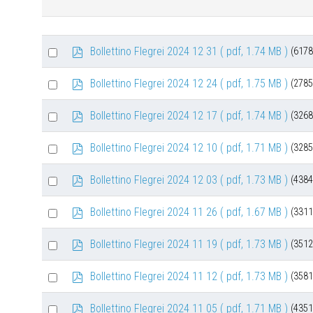
Select
p
Bollettino Flegrei 2024 12 31
( pdf, 1.74 MB )
(6178
d
an
f
Select
p
Bollettino Flegrei 2024 12 24
( pdf, 1.75 MB )
(2785
item
d
an
f
Select
p
Bollettino Flegrei 2024 12 17
( pdf, 1.74 MB )
(3268
item
d
an
f
Select
p
Bollettino Flegrei 2024 12 10
( pdf, 1.71 MB )
(3285
item
d
an
f
Select
p
Bollettino Flegrei 2024 12 03
( pdf, 1.73 MB )
(4384
item
d
an
f
Select
p
Bollettino Flegrei 2024 11 26
( pdf, 1.67 MB )
(3311
item
d
an
f
Select
p
Bollettino Flegrei 2024 11 19
( pdf, 1.73 MB )
(3512
item
d
an
f
Select
p
Bollettino Flegrei 2024 11 12
( pdf, 1.73 MB )
(3581
item
d
an
f
Select
p
Bollettino Flegrei 2024 11 05
( pdf, 1.71 MB )
(4351
item