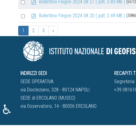
Select
p
Bollettino Flegrei 2024 08 27
( pdf, 3.83 MB )
(5512
item
d
an
f
Select
p
Bollettino Flegrei 2024 08 20
( pdf, 2.49 MB )
(3986
item
d
an
f
1
2
3
»
item
INDIRIZZI SEDI
RECAPITI T
SEDE OPERATIVA
Segreteria 
via Diocleziano, 328 - 80124 NAPOLI
+39 08161
SEDE di ERCOLANO (MUSEO)
♿
via Osservatorio, 14 - 80056 ERCOLANO