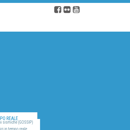
MPO REALE
ni sismiche (GOSSIP)
ci in tempo reale