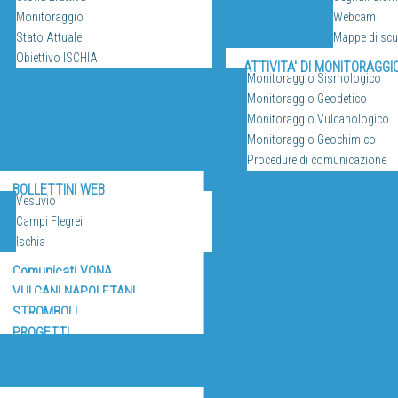
Monitoraggio
Webcam
Stato Attuale
Mappe di sc
Obiettivo ISCHIA
ATTIVITA' DI MONITORAGGI
Monitoraggio Sismologico
Monitoraggio Geodetico
Monitoraggio Vulcanologico
Monitoraggio Geochimico
Procedure di comunicazione
RICERCA
BOLLETTINI WEB
Vesuvio
Campi Flegrei
Ischia
Comunicati VONA
VULCANI NAPOLETANI
STROMBOLI
PROGETTI
IZI E RISORSE