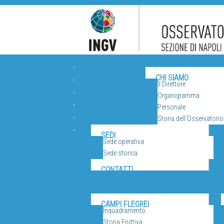
ORGANIZZAZIONE
CHI SIAMO
Il Direttore
Organigramma
Personale
Storia dell'Osservatorio
VUL
SEDI
Sede operativa
Sede storica
CONTATTI
CAMPI FLEGREI
Inquadramento
Storia Eruttiva