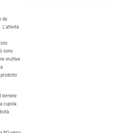
i da
 L'attività
usso
Si sono
ne eruttive
ta
 prodotto
l termine
la cupola
tività
 da NO verso