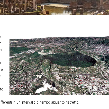
o
n
ni
o
 è
e
to
.
ifferenti in un intervallo di tempo alquanto ristretto.