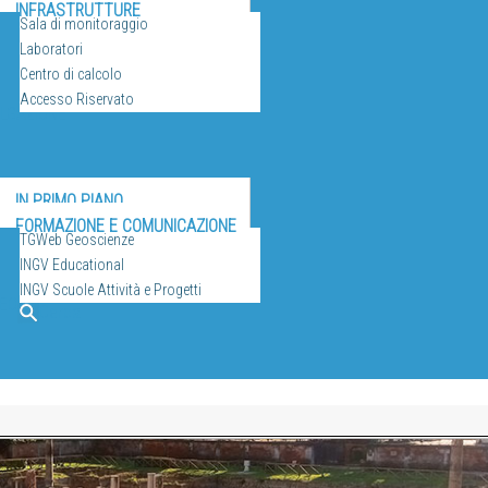
INFRASTRUTTURE
Sala di monitoraggio
Laboratori
Centro di calcolo
Accesso Riservato
ULGAZIONE
IN PRIMO PIANO
FORMAZIONE E COMUNICAZIONE
TGWeb Geoscienze
INGV Educational
INGV Scuole Attività e Progetti
EO
Cerca