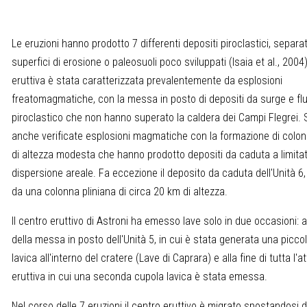
Le eruzioni hanno prodotto 7 differenti depositi piroclastici, separat
superfici di erosione o paleosuoli poco sviluppati (Isaia et al., 2004).
eruttiva è stata caratterizzata prevalentemente da esplosioni
freatomagmatiche, con la messa in posto di depositi da surge e fl
piroclastico che non hanno superato la caldera dei Campi Flegrei. 
anche verificate esplosioni magmatiche con la formazione di colon
di altezza modesta che hanno prodotto depositi da caduta a limita
dispersione areale. Fa eccezione il deposito da caduta dell'Unità 6,
da una colonna pliniana di circa 20 km di altezza.
Il centro eruttivo di Astroni ha emesso lave solo in due occasioni: a
della messa in posto dell'Unità 5, in cui è stata generata una picco
lavica all'interno del cratere (Lave di Caprara) e alla fine di tutta l'at
eruttiva in cui una seconda cupola lavica è stata emessa.
Nel corso delle 7 eruzioni il centro eruttivo è migrato spostandosi