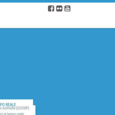
MPO REALE
ni sismiche (GOSSIP)
ci in tempo reale