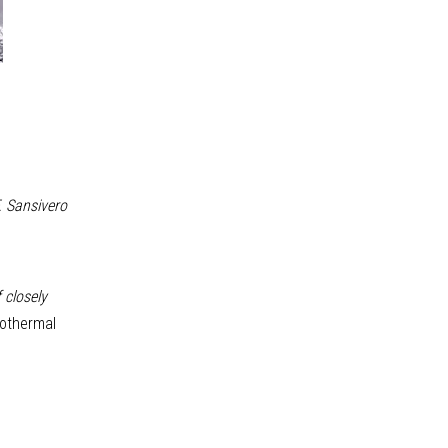
. Sansivero
 closely
eothermal