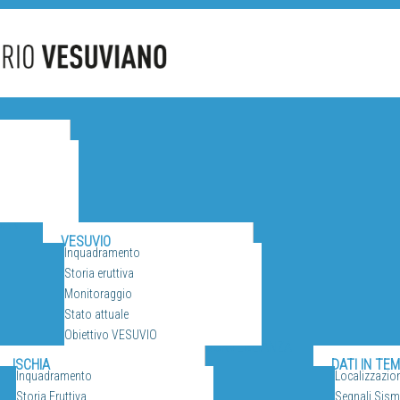
CANI
VESUVIO
Inquadramento
Storia eruttiva
Monitoraggio
Stato attuale
Obiettivo VESUVIO
SORVEGLIANZA
ISCHIA
DATI IN TE
Inquadramento
Localizzazio
Storia Eruttiva
Segnali Sismi