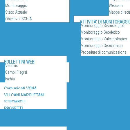
Monitoraggio
Webcam
Stato Attuale
Mappe di sc
Obiettivo ISCHIA
ATTIVITA' DI MONITORAGGI
Monitoraggio Sismologico
Monitoraggio Geodetico
Monitoraggio Vulcanologico
Monitoraggio Geochimico
Procedure di comunicazione
RICERCA
BOLLETTINI WEB
Vesuvio
Campi Flegrei
Ischia
Comunicati VONA
VULCANI NAPOLETANI
STROMBOLI
PROGETTI
IZI E RISORSE