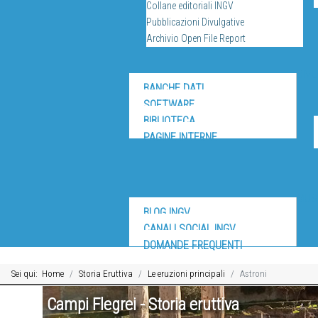
Collane editoriali INGV
Pubblicazioni Divulgative
Archivio Open File Report
DIV
BANCHE DATI
SOFTWARE
BIBLIOTECA
PAGINE INTERNE
MUS
BLOG INGV
CANALI SOCIAL INGV
DOMANDE FREQUENTI
Sei qui:
Home
Storia Eruttiva
Le eruzioni principali
Astroni
Campi Flegrei - Storia eruttiva