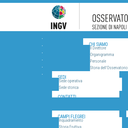
ORGANIZZAZIONE
CHI SIAMO
Il Direttore
Organigramma
Personale
Storia dell'Osservatorio
VUL
SEDI
Sede operativa
Sede storica
CONTATTI
CAMPI FLEGREI
Inquadramento
Storia Eruttiva