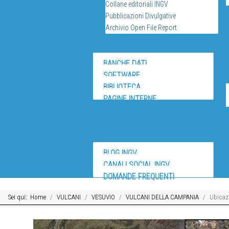
Collane editoriali INGV
Pubblicazioni Divulgative
Archivio Open File Report
DIV
BANCHE DATI
SOFTWARE
BIBLIOTECA
PAGINE INTERNE
MUS
BLOG INGV
CANALI SOCIAL INGV
DOMANDE FREQUENTI
Sei qui:
Home
VULCANI
VESUVIO
VULCANI DELLA CAMPANIA
Ubicaz