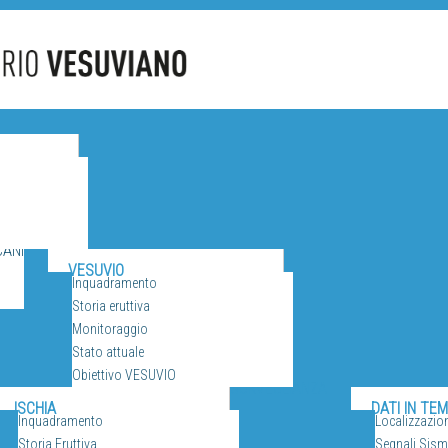
CANI
VESUVIO
Inquadramento
Storia eruttiva
Monitoraggio
Stato attuale
Obiettivo VESUVIO
SORVEGLIANZA
ISCHIA
DATI IN TE
Inquadramento
Localizzazio
Storia Eruttiva
Segnali Sismi