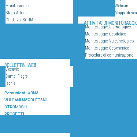
Monitoraggio
Webcam
Stato Attuale
Mappe di sc
Obiettivo ISCHIA
ATTIVITA' DI MONITORAGGI
Monitoraggio Sismologico
Monitoraggio Geodetico
Monitoraggio Vulcanologico
Monitoraggio Geochimico
Procedure di comunicazione
RICERCA
BOLLETTINI WEB
Vesuvio
Campi Flegrei
Ischia
Comunicati VONA
VULCANI NAPOLETANI
STROMBOLI
PROGETTI
IZI E RISORSE