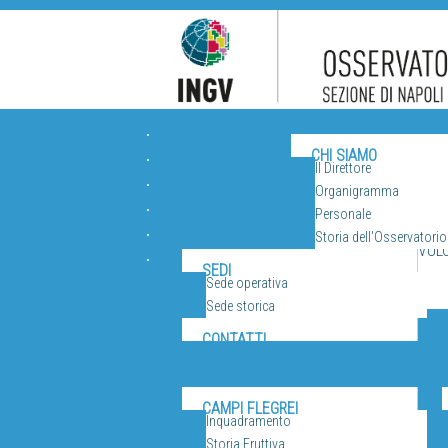
ORGANIZZAZIONE
CHI SIAMO
Il Direttore
Organigramma
Personale
Storia dell'Osservatorio
VUL
SEDI
Sede operativa
Sede storica
CONTATTI
CAMPI FLEGREI
Inquadramento
Storia Eruttiva