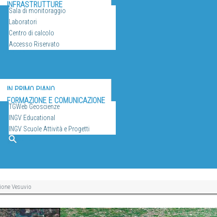
INFRASTRUTTURE
Sala di monitoraggio
Laboratori
Centro di calcolo
Accesso Riservato
ULGAZIONE
IN PRIMO PIANO
FORMAZIONE E COMUNICAZIONE
TGWeb Geoscienze
INGV Educational
INGV Scuole Attività e Progetti
EO
Cerca
ione Vesuvio