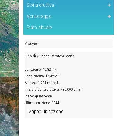
Storia eruttiva
Monitoraggio
Stato attuale
Vesuvio
Tipo di vulcano: stratovulcano
Latitudine: 40.821°N
Longitudine: 14.426°E
Altezza: 1.281 m a.s.l.
Inizio attività eruttiva: <39.000 anni
Stato: quiescente
Ultima eruzione: 1944
Mappa ubicazione