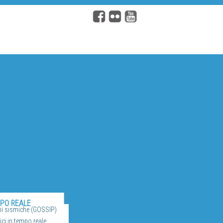
MPO REALE
ni sismiche (GOSSIP)
ci in tempo reale