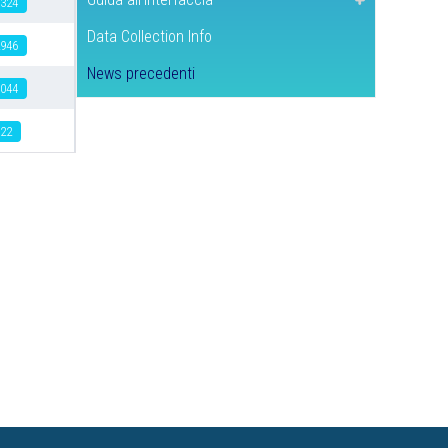
4324
Data Collection Info
2946
News precedenti
4044
622