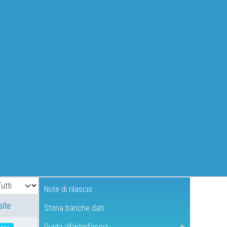
ualizza #
Note di rilascio
site
Storia banche dati
Guida all'interfaccia