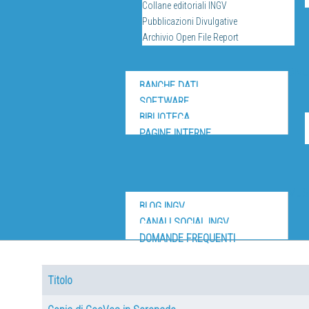
Collane editoriali INGV
Pubblicazioni Divulgative
Archivio Open File Report
DIV
BANCHE DATI
SOFTWARE
BIBLIOTECA
PAGINE INTERNE
MUS
BLOG INGV
CANALI SOCIAL INGV
DOMANDE FREQUENTI
Titolo
Articoli