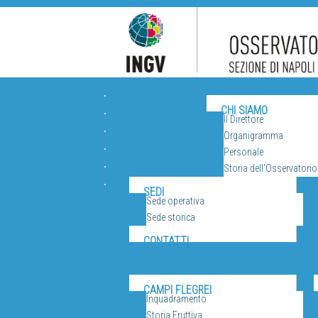
ORGANIZZAZIONE
CHI SIAMO
Il Direttore
Organigramma
Personale
Storia dell'Osservatorio
VUL
SEDI
Sede operativa
Sede storica
CONTATTI
CAMPI FLEGREI
Inquadramento
Storia Eruttiva