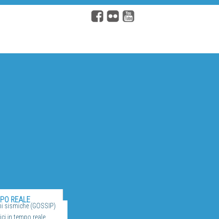
MPO REALE
ni sismiche (GOSSIP)
ci in tempo reale