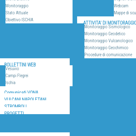
Monitoraggio
Webcam
Stato Attuale
Mappe di sc
Obiettivo ISCHIA
ATTIVITA' DI MONITORAGGI
Monitoraggio Sismologico
Monitoraggio Geodetico
Monitoraggio Vulcanologico
Monitoraggio Geochimico
Procedure di comunicazione
RICERCA
BOLLETTINI WEB
Vesuvio
Campi Flegrei
Ischia
Comunicati VONA
VULCANI NAPOLETANI
STROMBOLI
PROGETTI
IZI E RISORSE