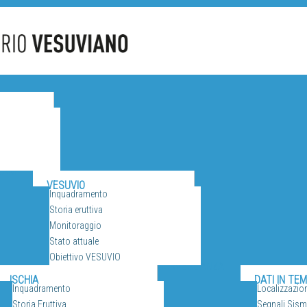
CANI
VESUVIO
Inquadramento
Storia eruttiva
Monitoraggio
Stato attuale
Obiettivo VESUVIO
SORVEGLIANZA
ISCHIA
DATI IN TE
Inquadramento
Localizzazio
Storia Eruttiva
Segnali Sismi