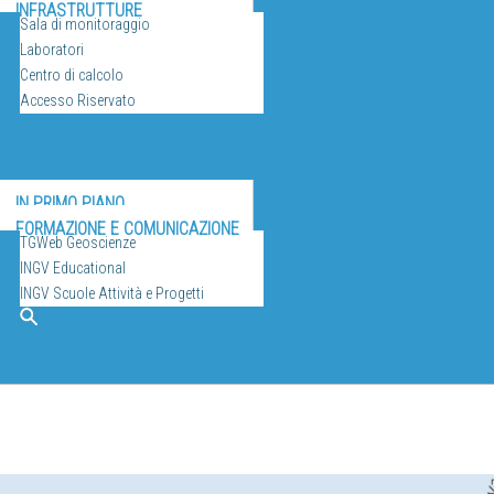
INFRASTRUTTURE
Sala di monitoraggio
Laboratori
Centro di calcolo
Accesso Riservato
ULGAZIONE
IN PRIMO PIANO
FORMAZIONE E COMUNICAZIONE
TGWeb Geoscienze
INGV Educational
INGV Scuole Attività e Progetti
EO
Cerca