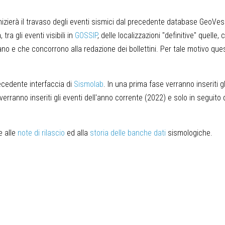
inizierà il travaso degli eventi sismici dal precedente database GeoVes
a gli eventi visibili in
GOSSIP
, delle localizzazioni "definitive" quelle, c
no e che concorrono alla redazione dei bollettini. Per tale motivo que
recedente interfaccia di
Sismolab
. In una prima fase verranno inseriti gl
rranno inseriti gli eventi dell'anno corrente (2022) e solo in seguito q
e alle
note di rilascio
ed alla
storia delle banche dati
sismologiche.