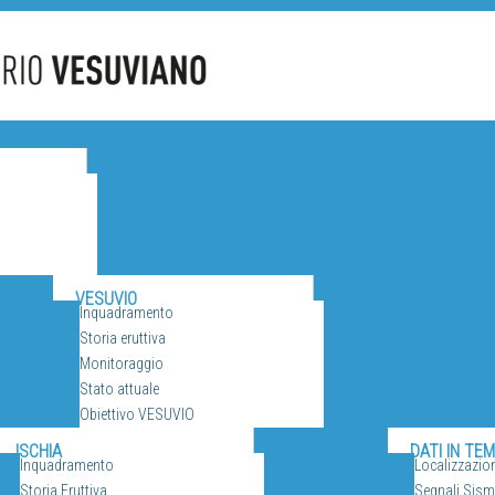
CANI
VESUVIO
Inquadramento
Storia eruttiva
Monitoraggio
Stato attuale
Obiettivo VESUVIO
SORVEGLIANZA
ISCHIA
DATI IN TE
Inquadramento
Localizzazio
Storia Eruttiva
Segnali Sismi