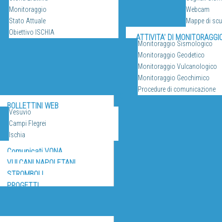
Monitoraggio
Webcam
Stato Attuale
Mappe di sc
Obiettivo ISCHIA
ATTIVITA' DI MONITORAGGI
Monitoraggio Sismologico
Monitoraggio Geodetico
Monitoraggio Vulcanologico
Monitoraggio Geochimico
Procedure di comunicazione
RICERCA
BOLLETTINI WEB
Vesuvio
Campi Flegrei
Ischia
Comunicati VONA
VULCANI NAPOLETANI
STROMBOLI
PROGETTI
IZI E RISORSE