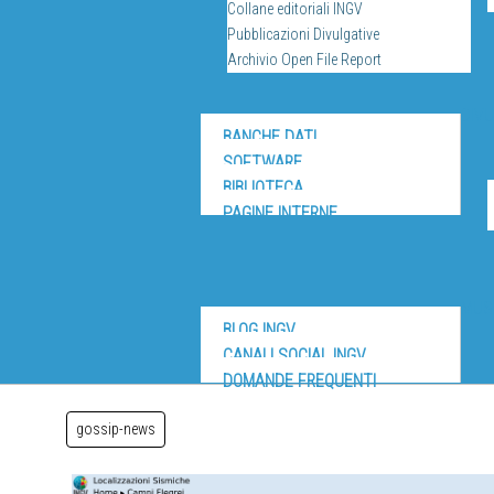
Collane editoriali INGV
Pubblicazioni Divulgative
Archivio Open File Report
DIV
BANCHE DATI
SOFTWARE
BIBLIOTECA
PAGINE INTERNE
MUS
BLOG INGV
CANALI SOCIAL INGV
DOMANDE FREQUENTI
gossip-news