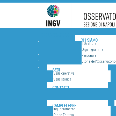
ORGANIZZAZIONE
CHI SIAMO
Il Direttore
Organigramma
Personale
Storia dell'Osservatorio
VUL
SEDI
Sede operativa
Sede storica
CONTATTI
CAMPI FLEGREI
Inquadramento
Storia Eruttiva