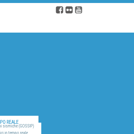
MPO REALE
ni sismiche (GOSSIP)
ci in tempo reale