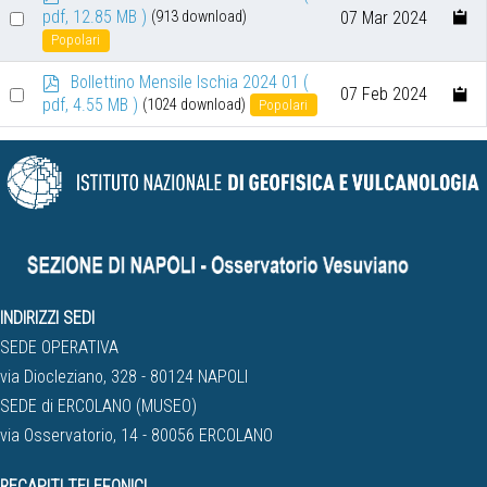
d
Select
pdf, 12.85 MB )
07 Mar 2024
(913 download)
f
Popolari
an
item
p
Bollettino Mensile Ischia 2024 01
(
Select
07 Feb 2024
d
pdf, 4.55 MB )
(1024 download)
Popolari
an
f
item
INDIRIZZI SEDI
SEDE OPERATIVA
via Diocleziano, 328 - 80124 NAPOLI
SEDE di ERCOLANO (MUSEO)
via Osservatorio, 14 - 80056 ERCOLANO
RECAPITI TELEFONICI