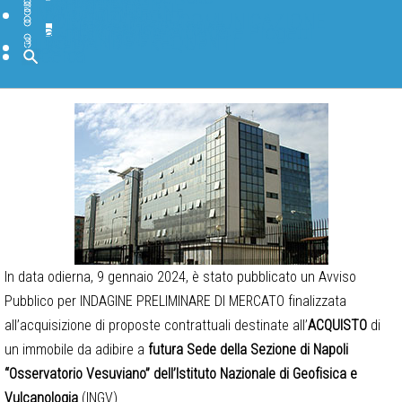
BANCHE DATI
SOFTWARE
BIBLIOTECA
PAGINE INTERNE
DIVULGAZIONE
IN PRIMO PIANO
FORMAZIONE E COMUNICAZIONE
TGWeb Geoscienze
INGV Educational
INGV Scuole Attività e Progetti
BLOG INGV
CANALI SOCIAL INGV
DOMANDE FREQUENTI
MUSEO
Cerca
In data odierna, 9 gennaio 2024, è stato pubblicato un Avviso
Pubblico per INDAGINE PRELIMINARE DI MERCATO finalizzata
all’acquisizione di proposte contrattuali destinate all’
ACQUISTO
di
un immobile da adibire a
futura Sede della Sezione di Napoli
“Osservatorio Vesuviano” dell’Istituto Nazionale di Geofisica e
Vulcanologia
(INGV).