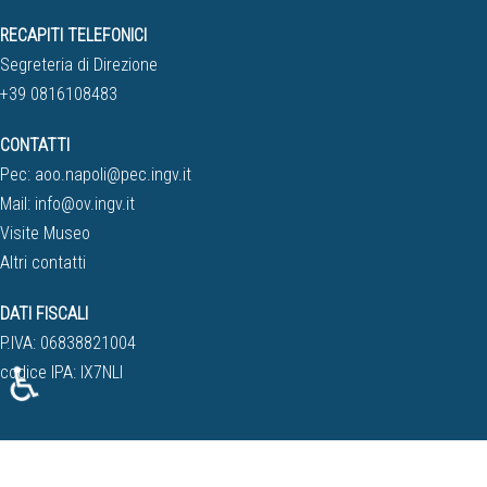
RECAPITI TELEFONICI
Segreteria di Direzione
+39 0816108483
CONTATTI
Pec:
aoo.napoli@pec.ingv.it
Mail:
info@ov.ingv.it
Visite Museo
Altri contatti
DATI FISCALI
P.IVA: 06838821004
♿
codice IPA: IX7NLI
旺商聊
旺商聊
旺商聊
QuickQ
汽水音乐