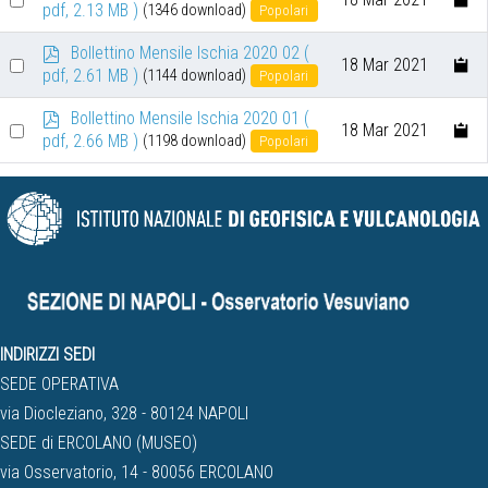
d
pdf, 2.13 MB )
(1346 download)
Popolari
an
f
p
Bollettino Mensile Ischia 2020 02
(
item
Select
18 Mar 2021
d
pdf, 2.61 MB )
(1144 download)
Popolari
an
f
p
Bollettino Mensile Ischia 2020 01
(
item
Select
18 Mar 2021
d
pdf, 2.66 MB )
(1198 download)
Popolari
an
f
item
INDIRIZZI SEDI
SEDE OPERATIVA
via Diocleziano, 328 - 80124 NAPOLI
SEDE di ERCOLANO (MUSEO)
via Osservatorio, 14 - 80056 ERCOLANO