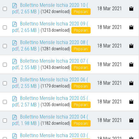
p
Bollettino Mensile Ischia 2020 10
(
item
Select
18 Mar 2021
d
pdf, 2.65 MB )
(1242 download)
Popolari
an
f
p
Bollettino Mensile Ischia 2020 09
(
item
Select
18 Mar 2021
d
pdf, 2.65 MB )
(1213 download)
Popolari
an
f
p
Bollettino Mensile Ischia 2020 08
(
item
Select
18 Mar 2021
d
pdf, 2.66 MB )
(1281 download)
Popolari
an
f
p
Bollettino Mensile Ischia 2020 07
(
item
Select
18 Mar 2021
d
pdf, 2.55 MB )
(1243 download)
Popolari
an
f
p
Bollettino Mensile Ischia 2020 06
(
item
Select
18 Mar 2021
d
pdf, 2.55 MB )
(1179 download)
Popolari
an
f
p
Bollettino Mensile Ischia 2020 05
(
item
Select
18 Mar 2021
d
pdf, 2.57 MB )
(1205 download)
Popolari
an
f
p
Bollettino Mensile Ischia 2020 04
(
item
Select
18 Mar 2021
d
pdf, 1.98 MB )
(1182 download)
Popolari
an
f
p
Bollettino Mensile Ischia 2020 03
(
item
Select
18 Mar 2021