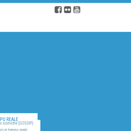
MPO REALE
ni sismiche (GOSSIP)
ci in tempo reale