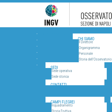
ORGANIZZAZIONE
CHI SIAMO
Il Direttore
Organigramma
Personale
Storia dell'Osservatorio
VUL
SEDI
Sede operativa
Sede storica
CONTATTI
CAMPI FLEGREI
Inquadramento
Storia Eruttiva