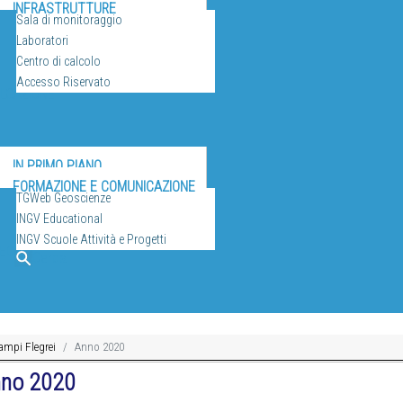
INFRASTRUTTURE
Sala di monitoraggio
Laboratori
Centro di calcolo
Accesso Riservato
ULGAZIONE
IN PRIMO PIANO
FORMAZIONE E COMUNICAZIONE
TGWeb Geoscienze
INGV Educational
INGV Scuole Attività e Progetti
EO
Cerca
ampi Flegrei
Anno 2020
Anno 2020