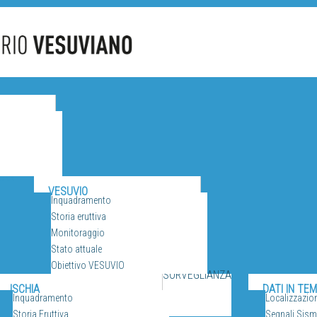
CANI
VESUVIO
Inquadramento
Storia eruttiva
Monitoraggio
Stato attuale
Obiettivo VESUVIO
SORVEGLIANZA
ISCHIA
DATI IN TE
Inquadramento
Localizzazio
Storia Eruttiva
Segnali Sismi