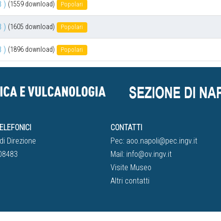
 )
(1559 download)
Popolari
 )
(1605 download)
Popolari
 )
(1896 download)
Popolari
ELEFONICI
CONTATTI
di Direzione
Pec:
aoo.napoli@pec.ingv.it
08483
Mail:
info@ov.ingv.it
Visite Museo
Altri contatti