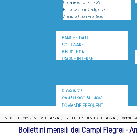
Collane editoriali INGV
Pubblicazioni Divulgative
Archivio Open File Report
DIV
BANCHE DATI
SOFTWARE
BIBLIOTECA
PAGINE INTERNE
MUS
BLOG INGV
CANALI SOCIAL INGV
DOMANDE FREQUENTI
Sei qui:
Home
SORVEGLIANZA
BOLLETTINI DI SORVEGLIANZA
Mensili C
Bollettini mensili dei Campi Flegrei - 