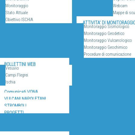
Monitoraggio
Webcam
Stato Attuale
Mappe di sc
Obiettivo ISCHIA
ATTIVITA' DI MONITORAGGI
Monitoraggio Sismologico
Monitoraggio Geodetico
Monitoraggio Vulcanologico
Monitoraggio Geochimico
Procedure di comunicazione
RICERCA
BOLLETTINI WEB
Vesuvio
Campi Flegrei
Ischia
Comunicati VONA
VULCANI NAPOLETANI
STROMBOLI
PROGETTI
IZI E RISORSE