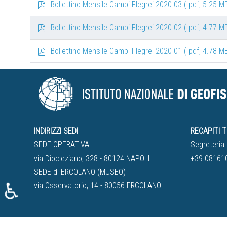
f
p
Bollettino Mensile Campi Flegrei 2020 03
( pdf, 5.25 MB
d
f
p
Bollettino Mensile Campi Flegrei 2020 02
( pdf, 4.77 MB
d
f
p
Bollettino Mensile Campi Flegrei 2020 01
( pdf, 4.78 MB
d
f
INDIRIZZI SEDI
RECAPITI T
SEDE OPERATIVA
Segreteria 
via Diocleziano, 328 - 80124 NAPOLI
+39 08161
SEDE di ERCOLANO (MUSEO)
♿
via Osservatorio, 14 - 80056 ERCOLANO