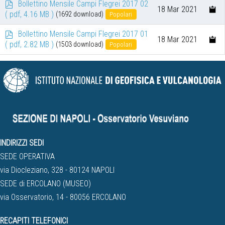
p
Bollettino Mensile Campi Flegrei 2017 02
18 Mar 2021
d
( pdf, 4.16 MB )
(1692 download)
Popolari
f
p
Bollettino Mensile Campi Flegrei 2017 01
18 Mar 2021
d
( pdf, 2.82 MB )
(1503 download)
Popolari
f
INDIRIZZI SEDI
SEDE OPERATIVA
via Diocleziano, 328 - 80124 NAPOLI
SEDE di ERCOLANO (MUSEO)
via Osservatorio, 14 - 80056 ERCOLANO
RECAPITI TELEFONICI