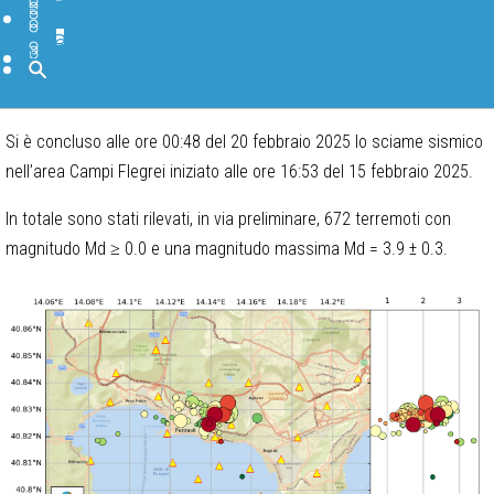
BANCHE DATI
SOFTWARE
BIBLIOTECA
PAGINE INTERNE
DIVULGAZIONE
IN PRIMO PIANO
FORMAZIONE E COMUNICAZIONE
TGWeb Geoscienze
INGV Educational
INGV Scuole Attività e Progetti
BLOG INGV
CANALI SOCIAL INGV
DOMANDE FREQUENTI
MUSEO
Cerca
Si è concluso alle ore 00:48 del 20 febbraio 2025 lo sciame sismico
nell’area Campi Flegrei iniziato alle ore 16:53 del 15 febbraio 2025.
In totale sono stati rilevati, in via preliminare, 672 terremoti con
magnitudo Md ≥ 0.0 e una magnitudo massima Md = 3.9 ± 0.3.