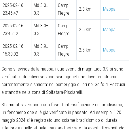
2025-02-16
Md 3.0±
Campi
2.3 km
Mappa
23:46:47
0.3
Flegrei
2025-02-16
Md 3.0±
Campi
2.5 km
Mappa
23:45:12
0.3
Flegrei
2025-02-16
Md 3.9±
Campi
2.5 km
Mappa
15:30:02
0.3
Flegrei
Come si evince dalla mappa, i due eventi di magnitudo 3.9 si sono
verificati in due diverse zone sismogenetiche dove registriamo
correntemente sismicità: nel pomeriggio di ieri nel Golfo di Pozzuoli
e stanotte nella zona di Solfatara-Pisciarelli.
Stiamo attraversando una fase di intensificazione del bradisismo,
un fenomeno che si è già verificato in passato. Ad esempio, il 20
maggio 2024 si è registrato uno sciame bradisismico di durata
inferiore a quello attuale, ma caratterizzato da eventi di magnitudo