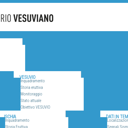
CANI
VESUVIO
Inquadramento
Storia eruttiva
Monitoraggio
Stato attuale
Obiettivo VESUVIO
SORVEGLIANZA
ISCHIA
DATI IN TE
Inquadramento
Localizzazio
Storia Eruttiva
Segnali Sismi