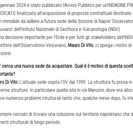
9 gennaio 2024 è stato pubblicato l’Avviso Pubblico per un’INDAGINE P
ERCATO finalizzata all’acquisizione di proposte contrattuali destinate 
n immobile da adibire a futura sede della Sezione di Napoli ‘Osservator
viano’ dell’Istituto Nazionale di Geofisica e Vulcanologia (INGV).
na decisione importante per l’Ente e per tutti gli stakeholders dell’INGV
irettore dell’Osservatorio Vesuviano,
Mauro Di Vito
, ci spiega i motivi d
isione.
 cerca una nuova sede da acquistare. Qual è il motivo di questa scel
ortante?
o Di Vito:
L'attuale sede ospita l'OV dal 1999. La struttura fu presa in
rse strutture. In particolare quella sita in via Manzoni, dove era alloc
eva numerosi problemi strutturali tanto che, qualche mese dopo, fu in
 sempre cercato di trovare una soluzione sul territorio napoletano che
imenti strutturali di lungo periodo.