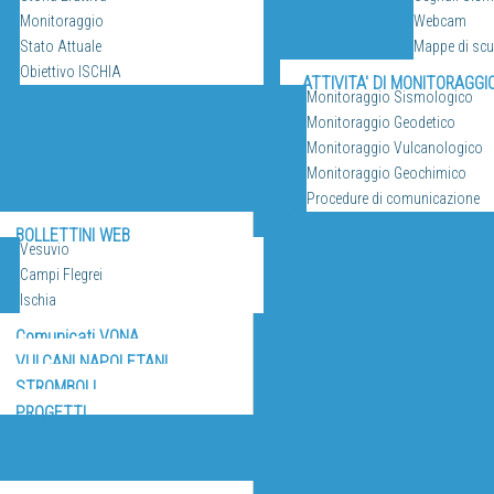
Monitoraggio
Webcam
Stato Attuale
Mappe di sc
Obiettivo ISCHIA
ATTIVITA' DI MONITORAGGI
Monitoraggio Sismologico
Monitoraggio Geodetico
Monitoraggio Vulcanologico
Monitoraggio Geochimico
Procedure di comunicazione
RICERCA
BOLLETTINI WEB
Vesuvio
Campi Flegrei
Ischia
Comunicati VONA
VULCANI NAPOLETANI
STROMBOLI
PROGETTI
IZI E RISORSE