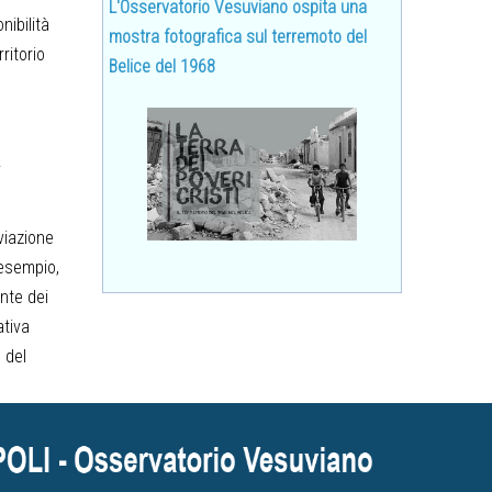
L'Osservatorio Vesuviano ospita una
nibilità
mostra fotografica sul terremoto del
ritorio
Belice del 1968
.
viazione
 esempio,
ante dei
ativa
 del