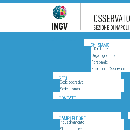
ORGANIZZAZIONE
CHI SIAMO
Il Direttore
Organigramma
Personale
Storia dell'Osservatorio
VUL
SEDI
Sede operativa
Sede storica
CONTATTI
CAMPI FLEGREI
Inquadramento
Storia Eruttiva