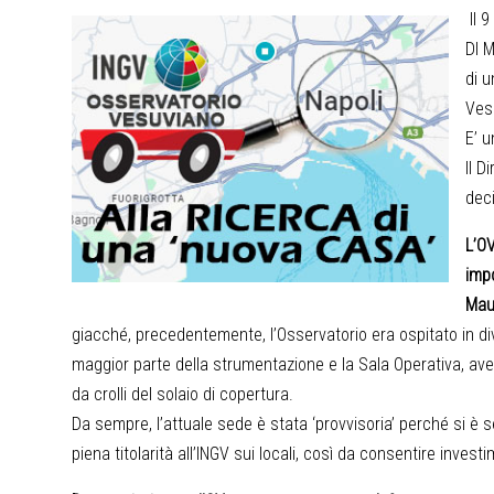
Il 
DI M
di u
Vesu
E’ u
Il D
dec
L’OV
imp
Maur
giacché, precedentemente, l’Osservatorio era ospitato in dive
maggior parte della strumentazione e la Sala Operativa, av
da crolli del solaio di copertura.
Da sempre, l’attuale sede è stata ‘provvisoria’ perché si è
piena titolarità all’INGV sui locali, così da consentire invest