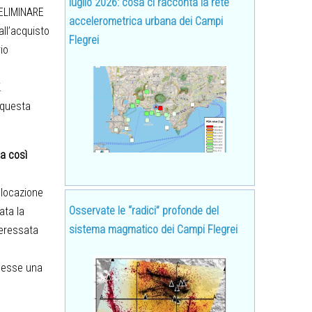
luglio 2026: cosa ci racconta la rete
RELIMINARE
accelerometrica urbana dei Campi
all’acquisto
Flegrei
io
.
i questa
ta così
 locazione
Osservate le “radici” profonde del
ata la
sistema magmatico dei Campi Flegrei
teressata
 desse una