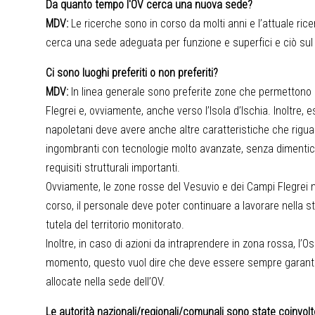
Da quanto tempo l'OV cerca una nuova sede?
MDV:
Le ricerche sono in corso da molti anni e l’attuale ri
cerca una sede adeguata per funzione e superfici e ciò sul
Ci sono luoghi preferiti o non preferiti?
MDV:
In linea generale sono preferite zone che permettono 
Flegrei e, ovviamente, anche verso l’Isola d’Ischia. Inoltre,
napoletani deve avere anche altre caratteristiche che riguar
ingombranti con tecnologie molto avanzate, senza dimenticar
requisiti strutturali importanti.
Ovviamente, le zone rosse del Vesuvio e dei Campi Flegrei 
corso, il personale deve poter continuare a lavorare nella st
tutela del territorio monitorato.
Inoltre, in caso di azioni da intraprendere in zona rossa, l’O
momento, questo vuol dire che deve essere sempre garantita 
allocate nella sede dell’OV.
Le autorità nazionali/regionali/comunali sono state coinvol