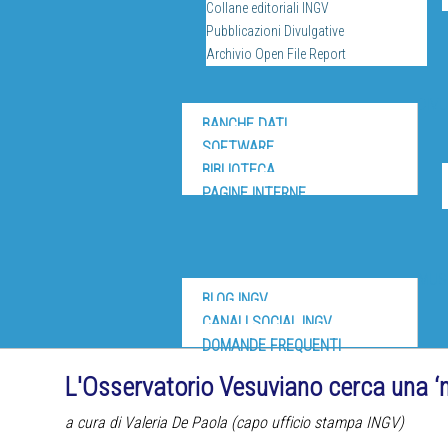
Collane editoriali INGV
Pubblicazioni Divulgative
Archivio Open File Report
DIV
BANCHE DATI
SOFTWARE
BIBLIOTECA
PAGINE INTERNE
MUS
BLOG INGV
CANALI SOCIAL INGV
DOMANDE FREQUENTI
L'Osservatorio Vesuviano cerca una ‘
a cura di Valeria De Paola (capo ufficio stampa INGV)