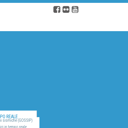
MPO REALE
ni sismiche (GOSSIP)
ci in tempo reale