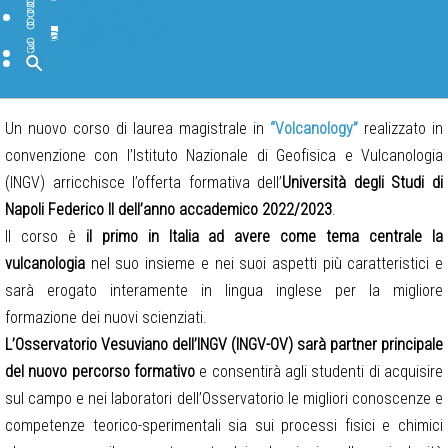
BANCHE DATI
SOFTWARE
BIBLIOTECA
PAGINE INTERNE
DIVULGAZIONE
IN PRIMO PIANO
FORMAZIONE E COMUNICAZIONE
TGWeb Geoscienze
INGV Educational
INGV Scuole Attività e Progetti
BLOG INGV
CANALI SOCIAL INGV
DOMANDE FREQUENTI
MUSEO
Cerca
Un nuovo corso di laurea magistrale in
“Volcanology”
realizzato in
convenzione con l’Istituto Nazionale di Geofisica e Vulcanologia
(INGV) arricchisce l’offerta formativa dell’
Università degli Studi di
Napoli Federico II dell’anno accademico 2022/2023
.
Il corso è
il primo in Italia ad avere come tema centrale la
vulcanologia
nel suo insieme e nei suoi aspetti più caratteristici e
sarà erogato interamente in lingua inglese per la migliore
formazione dei nuovi scienziati.
L’Osservatorio Vesuviano dell’INGV (INGV-OV) sarà partner principale
del nuovo percorso formativo
e consentirà agli studenti di acquisire
sul campo e nei laboratori dell’Osservatorio le migliori conoscenze e
competenze teorico-sperimentali sia sui processi fisici e chimici