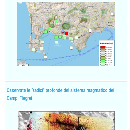
Osservate le “radici” profonde del sistema magmatico dei
Campi Flegrei