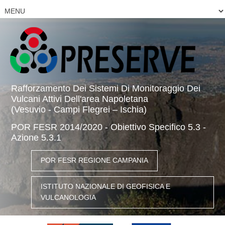
Rafforzamento Dei Sistemi Di Monitoraggio Dei
Vulcani Attivi Dell'area Napoletana
(Vesuvio - Campi Flegrei – Ischia)
POR FESR 2014/2020 - Obiettivo Specifico 5.3 -
Azione 5.3.1
POR FESR REGIONE CAMPANIA
ISTITUTO NAZIONALE DI GEOFISICA E
VULCANOLOGIA