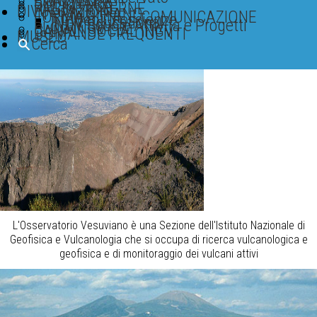
BANCHE DATI
SOFTWARE
BIBLIOTECA
PAGINE INTERNE
DIVULGAZIONE
IN PRIMO PIANO
FORMAZIONE E COMUNICAZIONE
TGWeb Geoscienze
INGV Educational
INGV Scuole Attività e Progetti
BLOG INGV
CANALI SOCIAL INGV
DOMANDE FREQUENTI
MUSEO
Cerca
L'Osservatorio Vesuviano è una Sezione dell'Istituto Nazionale di
Geofisica e Vulcanologia che si occupa di ricerca vulcanologica e
geofisica e di monitoraggio dei vulcani attivi