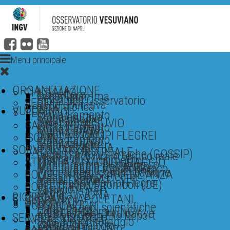
Menu principale
ORGANIZZAZIONE
CHI SIAMO
Il Direttore
Organigramma
Personale
Storia dell'Osservatorio
SEDI
Sede operativa
Sede storica
CONTATTI
VULCANI
VESUVIO
Inquadramento
Storia eruttiva
Monitoraggio
Stato attuale
Obiettivo VESUVIO
CAMPI FLEGREI
Inquadramento
Storia Eruttiva
Monitoraggio
Stato Attuale
Obiettivo CAMPI FLEGREI
ISCHIA
Inquadramento
Storia Eruttiva
Monitoraggio
Stato Attuale
Obiettivo ISCHIA
SORVEGLIANZA
DATI IN TEMPO REALE
Localizzazioni sismiche (GOSSIP)
Segnali Sismici in tempo reale
Webcam
Mappe di scuotimento
ATTIVITA' DI MONITORAGGIO
Monitoraggio Sismologico
Monitoraggio Geodetico
Monitoraggio Vulcanologico
Monitoraggio Geochimico
Procedure di comunicazione
BOLLETTINI DI SORVEGLIANZA
Mensili Campi Flegrei
Mensili Vesuvio
Mensili Ischia
Settimanali Campi Flegrei
Settimanali Stromboli (OE)
BOLLETTINI WEB
Vesuvio
Campi Flegrei
Ischia
Comunicati VONA
RICERCA
VULCANI NAPOLETANI
STROMBOLI
PROGETTI
PUBBLICAZIONI
Pubblicazioni scientifiche
Earth-prints
Collane editoriali INGV
Pubblicazioni Divulgative
Archivio Open File Report
SERVIZI E RISORSE
INFRASTRUTTURE
Sala di monitoraggio
Laboratori
Centro di calcolo
Accesso Riservato