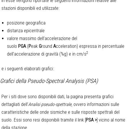
In esse vengono riportate le seguenti informazioni relative alle
stazioni disponibili ed utilizzate:
posizione geografica
distanza epicentrale
valore massimo dell’accelerazione del
suolo
PGA
(
P
eak
G
round
A
cceleration) espressa in percentuale
2
dell'accelerazione di gravità (%g) e in cm/s
e i seguenti elaborati grafici:
Grafici della Pseudo-Spectral Analysis (PSA)
Per i siti dove sono disponibili dati, la pagina presenta grafici
dettagliati dell’
Analisi pseudo-spettrale,
ovvero informazioni sulle
caratteristiche delle onde sismiche e sulle risposte spettrali del
suolo. Essi sono resi disponibili tramite il link [
PSA >
] vicino al nome
della stazione.