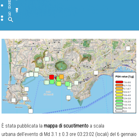
BANCHE DATI
SOFTWARE
BIBLIOTECA
PAGINE INTERNE
DIVULGAZIONE
IN PRIMO PIANO
FORMAZIONE E COMUNICAZIONE
TGWeb Geoscienze
INGV Educational
INGV Scuole Attività e Progetti
BLOG INGV
CANALI SOCIAL INGV
DOMANDE FREQUENTI
MUSEO
Cerca
È stata pubblicata la
mappa di scuotimento
a scala
urbana dell'evento di Md 3.1 ± 0.3 ore 03:23:02 (locali) del 6 gennaio