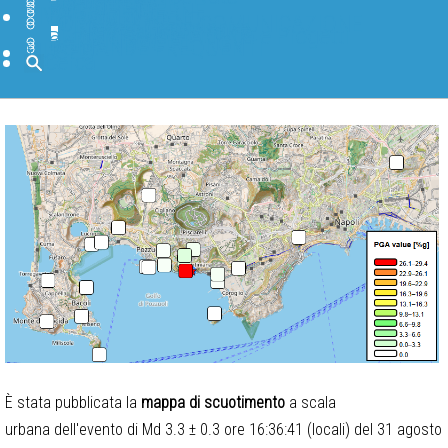
BANCHE DATI
SOFTWARE
BIBLIOTECA
PAGINE INTERNE
DIVULGAZIONE
IN PRIMO PIANO
FORMAZIONE E COMUNICAZIONE
TGWeb Geoscienze
INGV Educational
INGV Scuole Attività e Progetti
BLOG INGV
CANALI SOCIAL INGV
DOMANDE FREQUENTI
MUSEO
Cerca
È stata pubblicata la
mappa di scuotimento
a scala
urbana dell'evento di Md 3.3 ± 0.3 ore 16:36:41 (locali) del 31 agosto