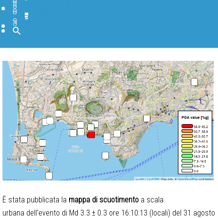
BANCHE DATI
SOFTWARE
BIBLIOTECA
PAGINE INTERNE
DIVULGAZIONE
IN PRIMO PIANO
FORMAZIONE E COMUNICAZIONE
TGWeb Geoscienze
INGV Educational
INGV Scuole Attività e Progetti
BLOG INGV
CANALI SOCIAL INGV
DOMANDE FREQUENTI
MUSEO
Cerca
È stata pubblicata la
mappa di scuotimento
a scala
urbana dell'evento di Md 3.3 ± 0.3 ore 16:10:13 (locali) del 31 agosto