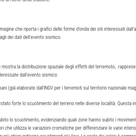
mmagine che riporta i grafici delle forme d’onda dei siti interessati dall
tagli dei dati dell'evento sismico.
mostra la distribuzione spaziale degli effetti del terremoto, rappres
nteressate dall'evento sismico.
ani (già elaborate dall’INGV per i terremoti sul territorio nazionale ma
stato forte lo scuotimento del terreno nelle diverse località. Questa i
ubito lo scuotimento, evidenziando quali zone hanno subito i movimenti
i che utilizza le variazioni cromatiche per differenziare le varie intensi