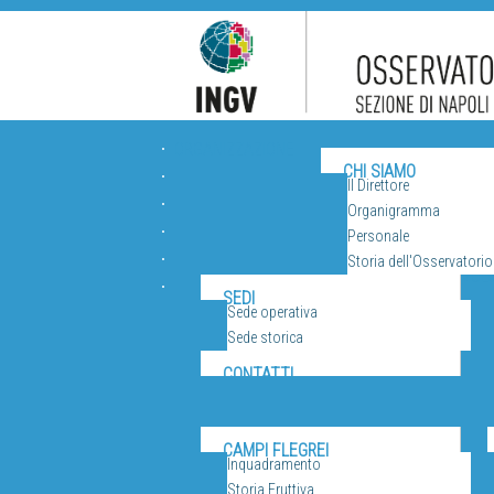
ORGANIZZAZIONE
CHI SIAMO
Il Direttore
Organigramma
Personale
Storia dell'Osservatorio
VUL
SEDI
Sede operativa
Sede storica
CONTATTI
CAMPI FLEGREI
Inquadramento
Storia Eruttiva