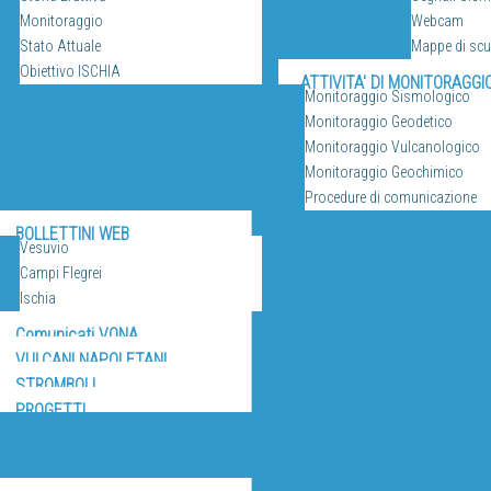
Monitoraggio
Webcam
Stato Attuale
Mappe di sc
Obiettivo ISCHIA
ATTIVITA' DI MONITORAGGI
Monitoraggio Sismologico
Monitoraggio Geodetico
Monitoraggio Vulcanologico
Monitoraggio Geochimico
Procedure di comunicazione
RICERCA
BOLLETTINI WEB
Vesuvio
Campi Flegrei
Ischia
Comunicati VONA
VULCANI NAPOLETANI
STROMBOLI
PROGETTI
IZI E RISORSE