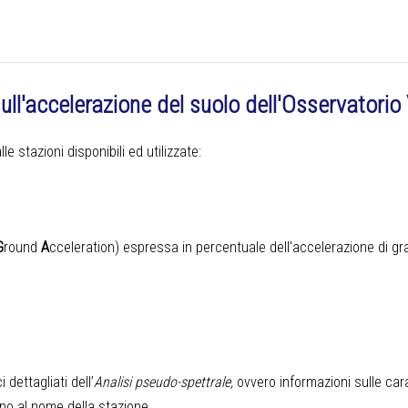
 sull'accelerazione del suolo dell'Osservatori
e stazioni disponibili ed utilizzate:
G
round
A
cceleration) espressa in percentuale dell'accelerazione di gr
 dettagliati dell’
Analisi pseudo-spettrale,
ovvero informazioni sulle cara
cino al nome della stazione.