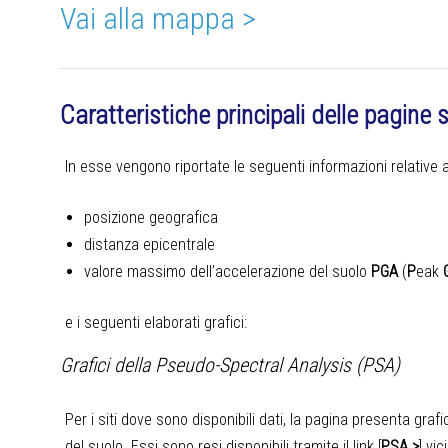
Vai alla mappa >
Caratteristiche principali delle pagine
In esse vengono riportate le seguenti informazioni relative all
posizione geografica
distanza epicentrale
valore massimo dell’accelerazione del suolo
PGA
(
P
eak
e i seguenti elaborati grafici:
Grafici della Pseudo-Spectral Analysis (PSA)
Per i siti dove sono disponibili dati, la pagina presenta grafici
del suolo. Essi sono resi disponibili tramite il link [
PSA >
] vi