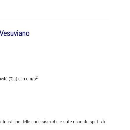
o Vesuviano
2
avità (%g) e in cm/s
tteristiche delle onde sismiche e sulle risposte spettrali