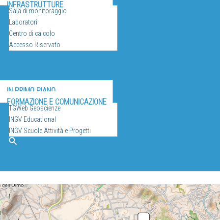
INFRASTRUTTURE
Sala di monitoraggio
Laboratori
Centro di calcolo
Accesso Riservato
ULGAZIONE
IN PRIMO PIANO
FORMAZIONE E COMUNICAZIONE
TGWeb Geoscienze
INGV Educational
INGV Scuole Attività e Progetti
EO
Cerca