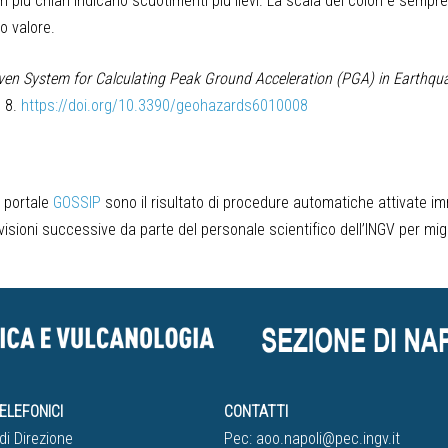
ri più chiari indicano scuotimenti più lievi. La scala dei colori è se
o valore.
ven System for Calculating Peak Ground Acceleration (PGA) in Earthquake
 8.
https://doi.org/10.3390/geohazards6010008
l portale
GOSSIP
sono il risultato di procedure automatiche attivate i
oni successive da parte del personale scientifico dell’INGV per migli
ELEFONICI
CONTATTI
di Direzione
Pec:
aoo.napoli@pec.ingv.it