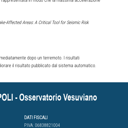
mpre rappresentata in modo che la massima accelerazione
-Affected Areas: A Critical Tool for Seismic Risk
mmediatamente dopo un terremoto. I risultati
orare il risultato pubblicato dal sistema automatico.
DATI FISCALI
P.IVA: 06838821004