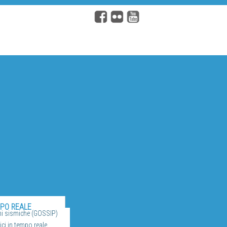
MPO REALE
ni sismiche (GOSSIP)
ci in tempo reale