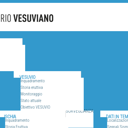
CANI
VESUVIO
Inquadramento
Storia eruttiva
Monitoraggio
Stato attuale
Obiettivo VESUVIO
SORVEGLIANZA
ISCHIA
DATI IN TE
Inquadramento
Localizzazio
Storia Eruttiva
Segnali Sismi