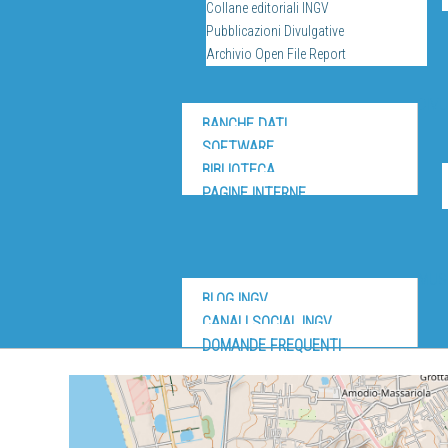
Collane editoriali INGV
Pubblicazioni Divulgative
Archivio Open File Report
DIV
BANCHE DATI
SOFTWARE
BIBLIOTECA
PAGINE INTERNE
MUS
BLOG INGV
CANALI SOCIAL INGV
DOMANDE FREQUENTI