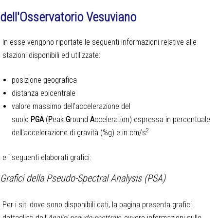
dell'Osservatorio Vesuviano
In esse vengono riportate le seguenti informazioni relative alle
stazioni disponibili ed utilizzate:
posizione geografica
distanza epicentrale
valore massimo dell’accelerazione del
suolo
PGA
(
P
eak
G
round
A
cceleration) espressa in percentuale
2
dell'accelerazione di gravità (%g) e in cm/s
e i seguenti elaborati grafici:
Grafici della Pseudo-Spectral Analysis (PSA)
Per i siti dove sono disponibili dati, la pagina presenta grafici
dettagliati dell’
Analisi pseudo-spettrale,
ovvero informazioni sulle